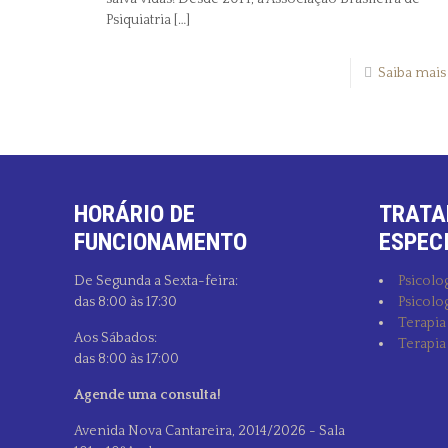
Psiquiatria
[…]
Saiba mais
HORÁRIO DE
TRATA
FUNCIONAMENTO
ESPEC
De Segunda a Sexta-feira:
Psicolog
das 8:00 às 17:30
Psicolog
Terapia
Aos Sábados:
Terapia
das 8:00 às 17:00
Agende uma consulta!
Avenida Nova Cantareira, 2014/2026 - Sala