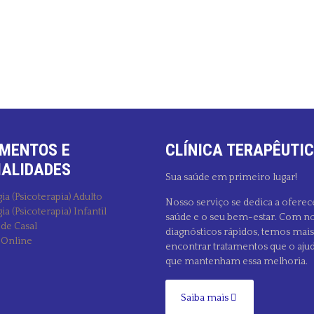
MENTOS E
CLÍNICA TERAPÊUTIC
IALIDADES
Sua saúde em primeiro lugar!
ia (Psicoterapia) Adulto
Nosso serviço se dedica a oferec
ia (Psicoterapia) Infantil
saúde e o seu bem-estar. Com no
 de Casal
diagnósticos rápidos, temos mai
 Online
encontrar tratamentos que o aju
que mantenham essa melhoria.
Saiba mais