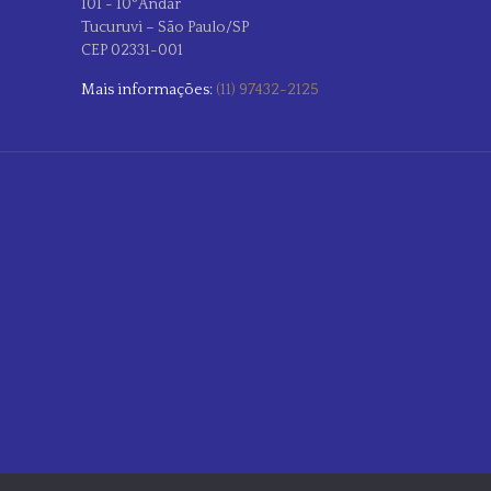
101 - 10°Andar
Tucuruvi – São Paulo/SP
CEP 02331-001
Mais informações:
(11) 97432-2125
Horário de atendimento.