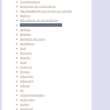
Desesperança
despertar de consciência
dia mundial de prevenção ao suicídio
dialogo
dificuldade de aprendizado
dificuldades de aprendizagem
dislexia
distimia
distúrbio de sono
distúrbios
divã
divórcio
doação
doar
doenças
drogas
educação
educador
educar
elo
empreendorismo
endócrino
ensino
epidemia