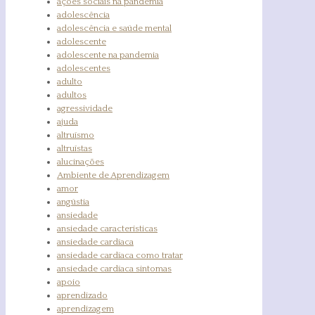
ações sociais na pandemia
adolescência
adolescência e saúde mental
adolescente
adolescente na pandemia
adolescentes
adulto
adultos
agressividade
ajuda
altruísmo
altruístas
alucinações
Ambiente de Aprendizagem
amor
angústia
ansiedade
ansiedade características
ansiedade cardíaca
ansiedade cardíaca como tratar
ansiedade cardíaca sintomas
apoio
aprendizado
aprendizagem