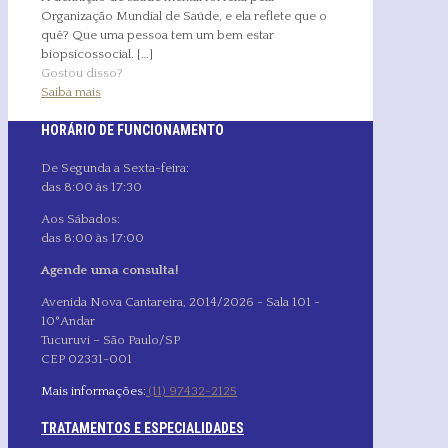
Organização Mundial de Saúde, e ela reflete que o
quê? Que uma pessoa tem um bem estar
biopsicossocial.
[…]
Gostou disso?
Saiba mais
HORÁRIO DE FUNCIONAMENTO
De Segunda a Sexta-feira:
das 8:00 às 17:30
Aos Sábados:
das 8:00 às 17:00
Agende uma consulta!
Avenida Nova Cantareira, 2014/2026 - Sala 101 -
10°Andar
Tucuruvi – São Paulo/SP
CEP 02331-001
Mais informações:
(11) 97432-2125
TRATAMENTOS E ESPECIALIDADES