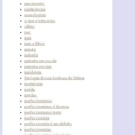
nascimento
negligências
neurologista
o que é educação
olfato
pac
pais
pais e filhos
paixão
palestra
palestra em escola
palestra escolar
pandemia
Paróquia Nossa Senhora de Fátima
pedagogia
perda
perdas
perfeccionismo
perfeccionismo é doença
perfeccionismo teste
perfeccionista
perfeccionista é um defeito
perfeccionistas