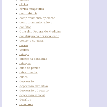
clinica
clínica terapêutica
competência
comportamento operante
comportamento reflexo
conflitos
Conselho Federal de Medicina
construção da personalidade
convívio conjugal
corpo
corpos
criança
criança na pandemia
crianças
crise de pânico
crise mundial
crises
depressão
depressão involutiva
depressão pós-parto
depressão sazonal
desafios
desânimo