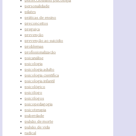
perfecciosnimo psicologia
personalidade
pilates
práticas de ensino
preconceitos
preguiça
prevenção
prevenção ao suicídio
problemas
profissionalização
psicanálise
psicologia
psicologia adulto
psicologia científica
psicologia infantil
psicológico
psicólogo
psicólogos
psicopedagogia
psicoterapia
puberdade
pulsão de morte
pulsão de vida
radical