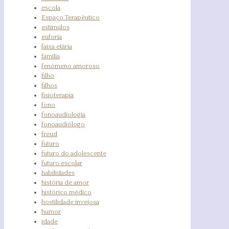
escola
Espaço Terapêutico
estímulos
euforia
faixa etária
família
fenômeno amoroso
filho
filhos
fisioterapia
fono
fonoaudiologia
fonoaudiólogo
freud
futuro
futuro do adolescente
futuro escolar
habilidades
história de amor
histórico médico
hostilidade invejosa
humor
idade