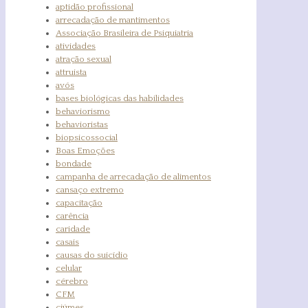
aptidão profissional
arrecadação de mantimentos
Associação Brasileira de Psiquiatria
atividades
atração sexual
attruista
avós
bases biológicas das habilidades
behaviorismo
behavioristas
biopsicossocial
Boas Emoções
bondade
campanha de arrecadação de alimentos
cansaço extremo
capacitação
carência
caridade
casais
causas do suicídio
celular
cérebro
CFM
ciúmes