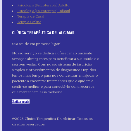
Psicologia (Psicoterapia) Adulto
Psicologia (Psicoterapia) Infantil
Terapia de Casal
Terapia Online
CLÍNICA TERAPÊUTICA DR. ALCIMAR
Sua saúde em primeiro lugar!
Nosso serviço se dedica a oferecer ao paciente
serviços abrangentes para beneficiar a sua saúde e o
seu bem-estar. Com nosso sistema de inscrição
simples e procedimentos de diagnósticos rápidos,
temos mais tempo para nos concentrar em ajudar o
paciente a encontrar tratamentos que o ajudem a
sentir-se melhor e para conectá-lo com recursos
que mantenham essa melhoria.
Saiba mais
®2025 Clínica Terapeutica Dr. Alcimar. Todos os
direitos reservados