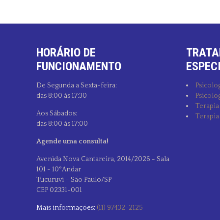
HORÁRIO DE
TRATA
FUNCIONAMENTO
ESPEC
De Segunda a Sexta-feira:
Psicolog
das 8:00 às 17:30
Psicolog
Terapia
Aos Sábados:
Terapia
das 8:00 às 17:00
Agende uma consulta!
Avenida Nova Cantareira, 2014/2026 - Sala
101 - 10°Andar
Tucuruvi – São Paulo/SP
CEP 02331-001
Mais informações:
(11) 97432-2125