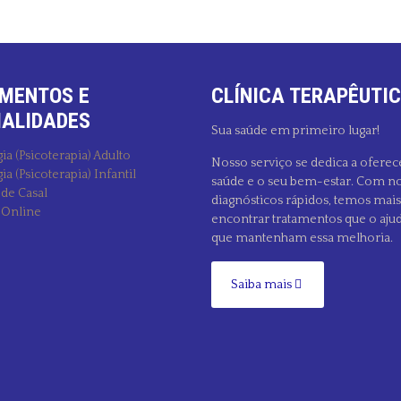
MENTOS E
CLÍNICA TERAPÊUTIC
IALIDADES
Sua saúde em primeiro lugar!
ia (Psicoterapia) Adulto
Nosso serviço se dedica a oferec
ia (Psicoterapia) Infantil
saúde e o seu bem-estar. Com no
 de Casal
diagnósticos rápidos, temos mai
 Online
encontrar tratamentos que o aju
que mantenham essa melhoria.
Saiba mais