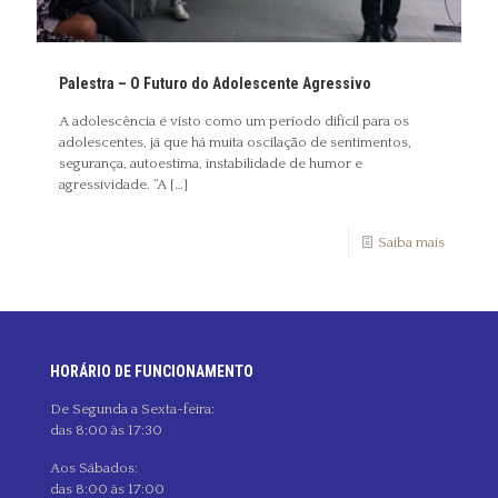
Palestra – O Futuro do Adolescente Agressivo
A adolescência é visto como um período difícil para os
adolescentes, já que há muita oscilação de sentimentos,
segurança, autoestima, instabilidade de humor e
agressividade. “A
[…]
Saiba mais
HORÁRIO DE FUNCIONAMENTO
De Segunda a Sexta-feira:
das 8:00 às 17:30
Aos Sábados:
das 8:00 às 17:00