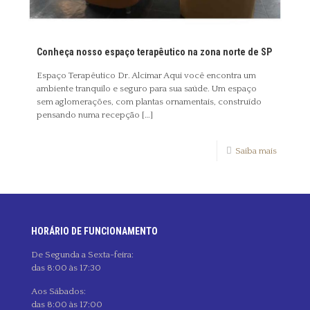
Conheça nosso espaço terapêutico na zona norte de SP
Espaço Terapêutico Dr. Alcimar Aqui você encontra um
ambiente tranquilo e seguro para sua saúde. Um espaço
sem aglomerações, com plantas ornamentais, construído
pensando numa recepção
[…]
Saiba mais
HORÁRIO DE FUNCIONAMENTO
De Segunda a Sexta-feira:
das 8:00 às 17:30
Aos Sábados:
das 8:00 às 17:00