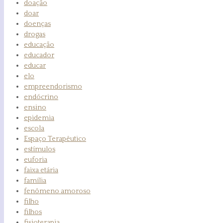
doação
doar
doenças
drogas
educação
educador
educar
elo
empreendorismo
endócrino
ensino
epidemia
escola
Espaço Terapêutico
estímulos
euforia
faixa etária
família
fenômeno amoroso
filho
filhos
fisioterapia