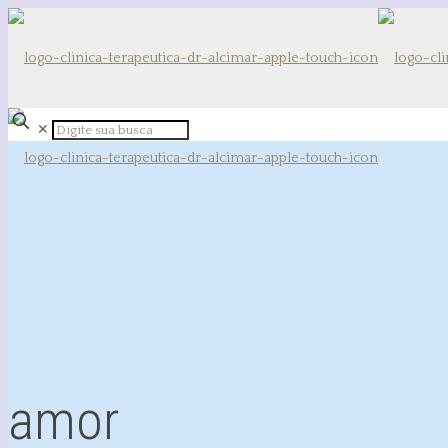
✕
amor