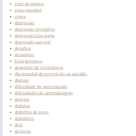
crise de pânico
crise mundial
crises
depressão
depressão involutiva
depressão pós-parto
depressão sazonal
desafios
desânimo
Desesperança
despertar de consciência
dia mundial de prevenção ao suicídio
dialogo
dificuldade de aprendizado
dificuldades de aprendizagem
dislexia
distimia
distúrbio de sono
distúrbios
divã
divórcio