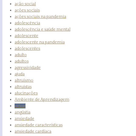
ação social
ações sociais
ações sociais na pandemia
adolescência
adolescência e saúde mental
adolescente
adolescente na pandemia
adolescentes
adulto
adultos
agressividade
ajuda
altruísmo
altruístas
alucinações
Ambiente de Aprendizagem
amor
angústia
ansiedade
ansiedade características
ansiedade cardíaca