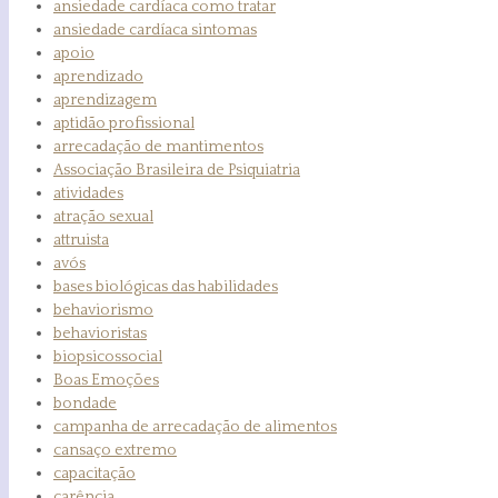
ansiedade cardíaca como tratar
ansiedade cardíaca sintomas
apoio
aprendizado
aprendizagem
aptidão profissional
arrecadação de mantimentos
Associação Brasileira de Psiquiatria
atividades
atração sexual
attruista
avós
bases biológicas das habilidades
behaviorismo
behavioristas
biopsicossocial
Boas Emoções
bondade
campanha de arrecadação de alimentos
cansaço extremo
capacitação
carência