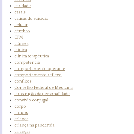
caridade
casais
causas do suicídio
celular
cérebro
CFM
ciúmes
clinica
clínica terapêutica
competência
comportamento operante
comportamento reflexo
conflitos
Conselho Federal de Medicina
construção da personalidade
convívio conjugal
corpo
corpos
criança
criança na pandemia
crianças