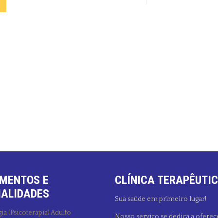
MENTOS E
CLÍNICA TERAPÊUTIC
IALIDADES
Sua saúde em primeiro lugar!
ia (Psicoterapia) Adulto
Nosso serviço se dedica a oferec