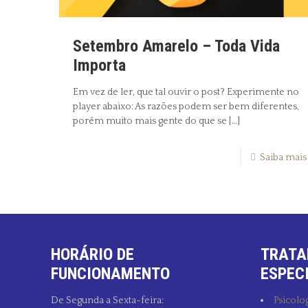
Setembro Amarelo – Toda Vida
Importa
Em vez de ler, que tal ouvir o post? Experimente no
player abaixo: As razões podem ser bem diferentes,
porém muito mais gente do que se
[…]
Saiba mais
HORÁRIO DE
TRATA
FUNCIONAMENTO
ESPEC
De Segunda a Sexta-feira:
Psicolog