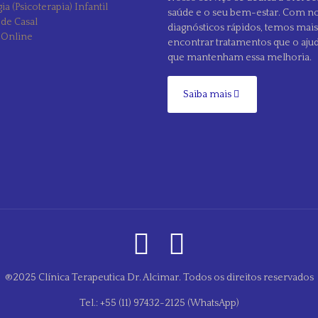
ia (Psicoterapia) Infantil
saúde e o seu bem-estar. Com no
 de Casal
diagnósticos rápidos, temos mai
 Online
encontrar tratamentos que o aju
que mantenham essa melhoria.
Saiba mais
®2025 Clínica Terapeutica Dr. Alcimar. Todos os direitos reservados
Tel.: +55 (11) 97432-2125 (WhatsApp)