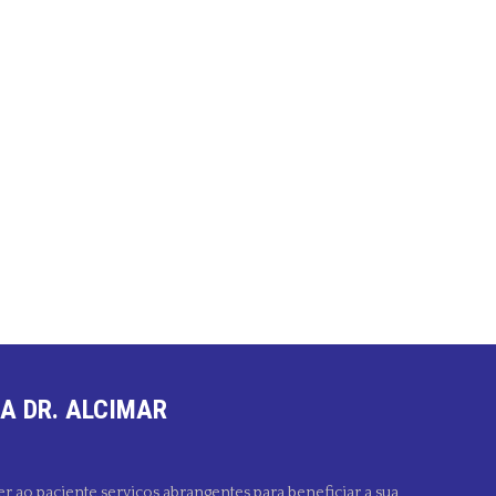
A DR. ALCIMAR
er ao paciente serviços abrangentes para beneficiar a sua