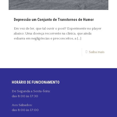
Depressão um Conjunto de Transtornos de Humor
Em vez de ler, que tal ouvir o post? Experimente no player
abaixo: Uma doença recorrente na clínica, que ainda
esbarra em negligências e preconceitos, a
[…]
Saiba mais
HORÁRIO DE FUNCIONAMENTO
De Segunda a Sexta-feira:
das 8:00 às 17:30
Aos Sábados:
das 8:00 às 17:00