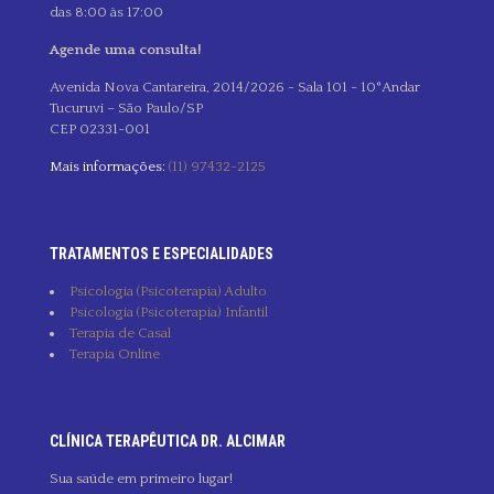
das 8:00 às 17:00
Agende uma consulta!
Avenida Nova Cantareira, 2014/2026 - Sala 101 - 10°Andar
Tucuruvi – São Paulo/SP
CEP 02331-001
Mais informações:
(11) 97432-2125
TRATAMENTOS E ESPECIALIDADES
Psicologia (Psicoterapia) Adulto
Psicologia (Psicoterapia) Infantil
Terapia de Casal
Terapia Online
CLÍNICA TERAPÊUTICA DR. ALCIMAR
Sua saúde em primeiro lugar!