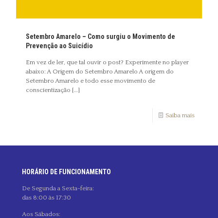
Setembro Amarelo – Como surgiu o Movimento de
Prevenção ao Suicídio
Em vez de ler, que tal ouvir o post? Experimente no player
abaixo: A Origem do Setembro Amarelo A origem do
Setembro Amarelo e todo esse movimento de
conscientização
[…]
Saiba mais
HORÁRIO DE FUNCIONAMENTO
De Segunda a Sexta-feira:
das 8:00 às 17:30
Aos Sábados: