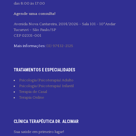
das 8:00 às 17:00
Agende uma consulta!
Avenida Nova Cantareira, 2014/2026 - Sala 101 - 10°Andar
Tucuruvi – São Paulo/SP
CEP 02331-001
Mais informações:
(11) 97432-2125
TRATAMENTOS E ESPECIALIDADES
Psicologia (Psicoterapia) Adulto
Psicologia (Psicoterapia) Infantil
Terapia de Casal
Terapia Online
CLÍNICA TERAPÊUTICA DR. ALCIMAR
Sua saúde em primeiro lugar!