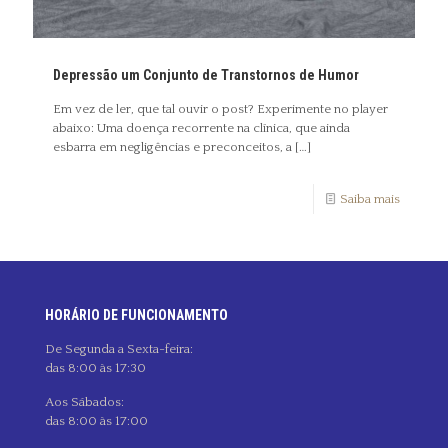
Depressão um Conjunto de Transtornos de Humor
Em vez de ler, que tal ouvir o post? Experimente no player
abaixo: Uma doença recorrente na clínica, que ainda
esbarra em negligências e preconceitos, a
[…]
Saiba mais
HORÁRIO DE FUNCIONAMENTO
De Segunda a Sexta-feira:
das 8:00 às 17:30
Aos Sábados:
das 8:00 às 17:00