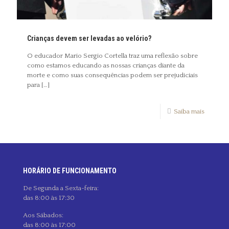
Crianças devem ser levadas ao velório?
O educador Mario Sergio Cortella traz uma reflexão sobre
como estamos educando as nossas crianças diante da
morte e como suas consequências podem ser prejudiciais
para
[…]
Saiba mais
HORÁRIO DE FUNCIONAMENTO
De Segunda a Sexta-feira:
das 8:00 às 17:30
Aos Sábados:
das 8:00 às 17:00