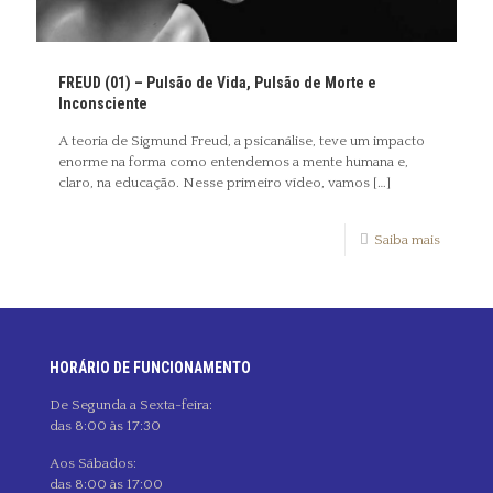
FREUD (01) – Pulsão de Vida, Pulsão de Morte e
Inconsciente
A teoria de Sigmund Freud, a psicanálise, teve um impacto
enorme na forma como entendemos a mente humana e,
claro, na educação. Nesse primeiro vídeo, vamos
[…]
Saiba mais
HORÁRIO DE FUNCIONAMENTO
De Segunda a Sexta-feira:
das 8:00 às 17:30
Aos Sábados:
das 8:00 às 17:00