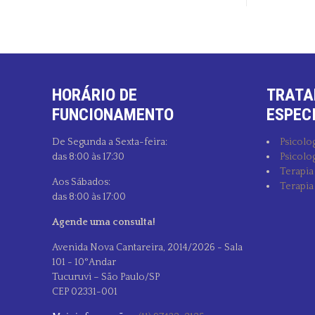
HORÁRIO DE
TRATA
FUNCIONAMENTO
ESPEC
De Segunda a Sexta-feira:
Psicolog
das 8:00 às 17:30
Psicolog
Terapia
Aos Sábados:
Terapia
das 8:00 às 17:00
Agende uma consulta!
Avenida Nova Cantareira, 2014/2026 - Sala
101 - 10°Andar
Tucuruvi – São Paulo/SP
CEP 02331-001