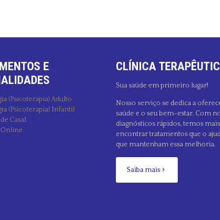
MENTOS E
CLÍNICA TERAPÊUTIC
IALIDADES
Sua saúde em primeiro lugar!
ia (Psicoterapia) Adulto
Nosso serviço se dedica a oferec
ia (Psicoterapia) Infantil
saúde e o seu bem-estar. Com no
 de Casal
diagnósticos rápidos, temos mai
 Online
encontrar tratamentos que o aju
que mantenham essa melhoria.
Saiba mais