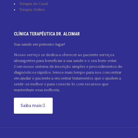
Terapia de Casal
Terapia Online
CLÍNICA TERAPÊUTICA DR. ALCIMAR
Sua saúde em primeiro lugar!
Nosso serviço se dedica a oferecer ao paciente serviços
abrangentes para beneficiar a sua saúde e o seu bem-estar.
Com nosso sistema de inscrição simples e procedimentos de
diagnósticos rápidos, temos mais tempo para nos concentrar
em ajudar o paciente a encontrar tratamentos que o ajudem a
sentir-se melhor e para conectá-lo com recursos que
mantenham essa melhoria.
Saiba mais