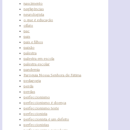
nascimento
negligências
neurologista
o que é educação
olfato
pac
pais
pais e filhos
paixão
palestra
palestra em escola
palestra escolar
pandemia
Paróquia Nossa Senhora de Fátima
pedagogia
perda
perdas
perfeccionismo
perfeccionismo é doença
perfeccionismo teste
perfeccionista
perfeccionista é um defeito
perfeccionistas