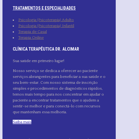
TRATAMENTOS E ESPECIALIDADES
Psicologia (Psicoterapia) Adulto
Psicologia (Psicoterapia) Infantil
Terapia de Casal
Terapia Online
CLÍNICA TERAPÊUTICA DR. ALCIMAR
Sua saúde em primeiro lugar!
Nosso serviço se dedica a oferecer ao paciente
serviços abrangentes para beneficiar a sua saúde e o
seu bem-estar. Com nosso sistema de inscrição
simples e procedimentos de diagnósticos rápidos,
temos mais tempo para nos concentrar em ajudar o
paciente a encontrar tratamentos que o ajudem a
sentir-se melhor e para conectá-lo com recursos
que mantenham essa melhoria.
Saiba mais