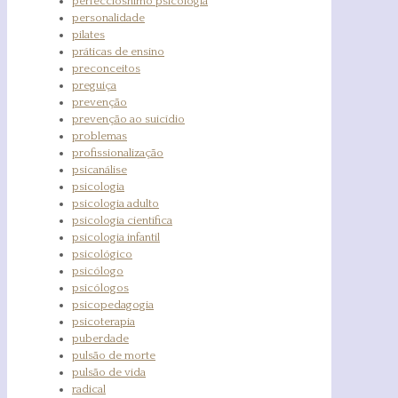
perfecciosnimo psicologia
personalidade
pilates
práticas de ensino
preconceitos
preguiça
prevenção
prevenção ao suicídio
problemas
profissionalização
psicanálise
psicologia
psicologia adulto
psicologia científica
psicologia infantil
psicológico
psicólogo
psicólogos
psicopedagogia
psicoterapia
puberdade
pulsão de morte
pulsão de vida
radical