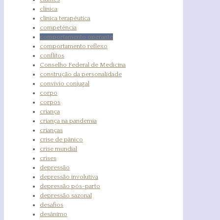
clinica
clínica terapêutica
competência
comportamento operante
comportamento reflexo
conflitos
Conselho Federal de Medicina
construção da personalidade
convívio conjugal
corpo
corpos
criança
criança na pandemia
crianças
crise de pânico
crise mundial
crises
depressão
depressão involutiva
depressão pós-parto
depressão sazonal
desafios
desânimo