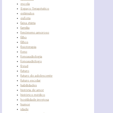
escola
Espaço Terapêutico
estímulos
euforia
faixa etária
família
fenômeno amoroso
filho
filhos
fisioterapia
fono
fonoaudiologia
fonoaudiólogo
freud
futuro
futuro do adolescente
futuro escolar
habilidades
história de amor
histórico médico
hostilidade invejosa
humor
idade