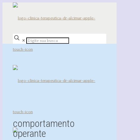
✕
comportamento
operante