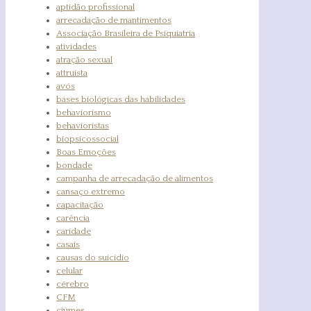
aptidão profissional
arrecadação de mantimentos
Associação Brasileira de Psiquiatria
atividades
atração sexual
attruista
avós
bases biológicas das habilidades
behaviorismo
behavioristas
biopsicossocial
Boas Emoções
bondade
campanha de arrecadação de alimentos
cansaço extremo
capacitação
carência
caridade
casais
causas do suicídio
celular
cérebro
CFM
ciúmes