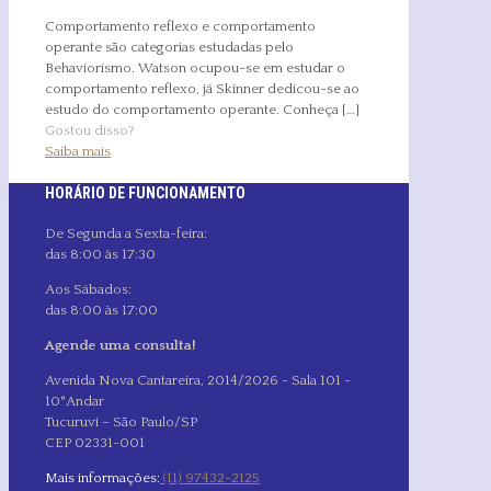
Comportamento reflexo e comportamento
operante são categorias estudadas pelo
Behaviorismo. Watson ocupou-se em estudar o
comportamento reflexo, já Skinner dedicou-se ao
estudo do comportamento operante. Conheça
[…]
Gostou disso?
Saiba mais
HORÁRIO DE FUNCIONAMENTO
De Segunda a Sexta-feira:
das 8:00 às 17:30
Aos Sábados:
das 8:00 às 17:00
Agende uma consulta!
Avenida Nova Cantareira, 2014/2026 - Sala 101 -
10°Andar
Tucuruvi – São Paulo/SP
CEP 02331-001
Mais informações:
(11) 97432-2125