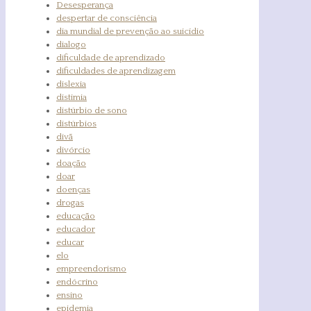
Desesperança
despertar de consciência
dia mundial de prevenção ao suicídio
dialogo
dificuldade de aprendizado
dificuldades de aprendizagem
dislexia
distimia
distúrbio de sono
distúrbios
divã
divórcio
doação
doar
doenças
drogas
educação
educador
educar
elo
empreendorismo
endócrino
ensino
epidemia