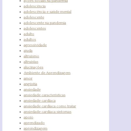
ações sociais na pandemia
adolescência
adolescência e saúde mental
adolescente
adolescente na pandemia
adolescentes
adulto
adultos
agressividade
ajuda
altruísmo
altruístas
alucinações
Ambiente de Aprendizagem
amor
angústia
ansiedade
ansiedade características
ansiedade cardíaca
ansiedade cardíaca como tratar
ansiedade cardíaca sintomas
apoio
aprendizado
aprendizagem