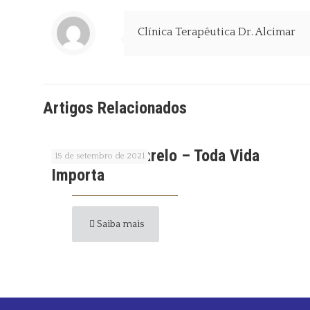
Clínica Terapêutica Dr. Alcimar
Artigos Relacionados
Setembro Amarelo – Toda Vida
15 de setembro de 2021
Importa
Saiba mais