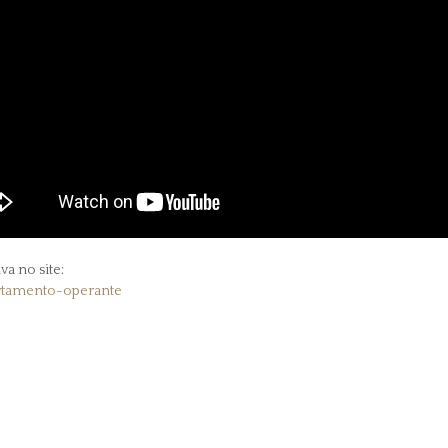
a no site:
ortamento-operante