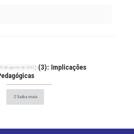
Behaviorismo (3): Implicações
25 de agosto de 2021
Pedagógicas
Saiba mais