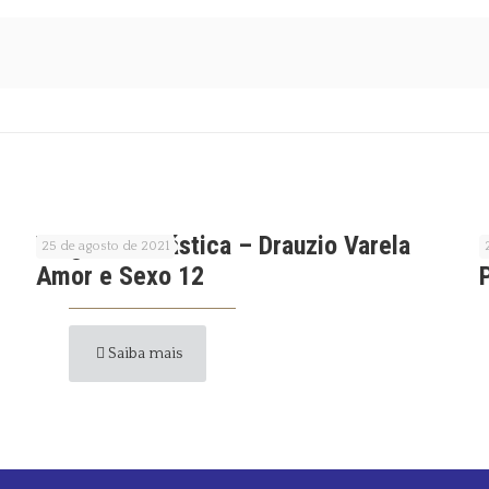
Viagem Fantástica – Drauzio Varela
25 de agosto de 2021
Amor e Sexo 12
Saiba mais