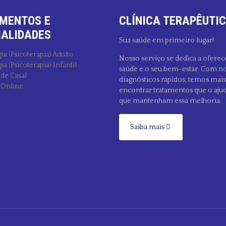
MENTOS E
CLÍNICA TERAPÊUTIC
IALIDADES
Sua saúde em primeiro lugar!
ia (Psicoterapia) Adulto
Nosso serviço se dedica a oferec
ia (Psicoterapia) Infantil
saúde e o seu bem-estar. Com no
 de Casal
diagnósticos rápidos, temos mai
 Online
encontrar tratamentos que o aju
que mantenham essa melhoria.
Saiba mais