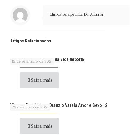
Clínica Terapêutica Dr. Alcimar
Artigos Relacionados
Setembro Amarelo – Toda Vida Importa
15 de setembro de 2021
Saiba mais
Viagem Fantástica – Drauzio Varela Amor e Sexo 12
25 de agosto de 2021
Saiba mais