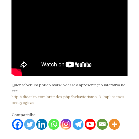
Quer saber um pouco mais? Acesse a apresentação interativa no
site:
http://didatics.com.br/index.php/behaviorismo-3-implicacoes-
pedagogicas
Compartilhe