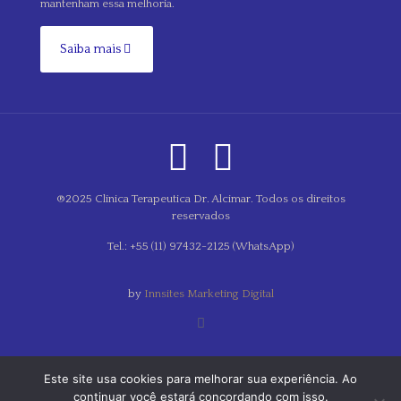
mantenham essa melhoria.
Saiba mais
®2025 Clínica Terapeutica Dr. Alcimar. Todos os direitos
reservados
Tel.: +55 (11) 97432-2125 (WhatsApp)
by
Innsites Marketing Digital
Este site usa cookies para melhorar sua experiência. Ao
Horário de atendimento.
continuar você estará concordando com isso.