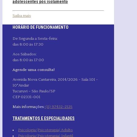
adolescentes pós isolamento
Saiba mais
HORÁRIO DE FUNCIONAMENTO
De Segunda a Sexta-feira:
das 8:00 às 17:30
Aos Sábados:
das 8:00 às 17:00
Agende uma consulta!
Avenida Nova Cantareira, 2014/2026 - Sala 101 -
10°Andar
Tucuruvi – São Paulo/SP
CEP 02331-001
Mais informações:
(11) 97432-2125
TRATAMENTOS E ESPECIALIDADES
Psicologia (Psicoterapia) Adulto
Psicologia (Psicoterapia) Infantil