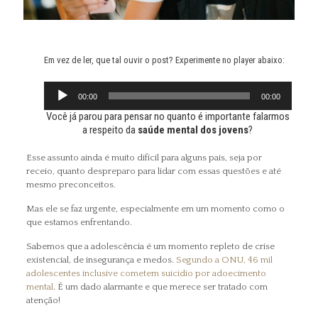
Em vez de ler, que tal ouvir o post? Experimente no player abaixo:
Tocador
00:00
00:00
de
Você já parou para pensar no quanto é importante falarmos
a respeito da
saúde mental dos jovens
?
áudio
Esse assunto ainda é muito difícil para alguns pais, seja por
receio, quanto despreparo para lidar com essas questões e até
mesmo preconceitos.
Mas ele se faz urgente, especialmente em um momento como o
que estamos enfrentando.
Sabemos que a adolescência é um momento repleto de crise
existencial, de insegurança e medos.
Segundo a ONU, 46 mil
adolescentes inclusive cometem suicídio por adoecimento
mental
. É um dado alarmante e que merece ser tratado com
atenção!